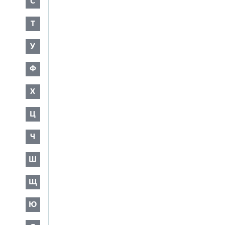
С
Т
У
Ф
Х
Ц
Ч
Ш
Щ
Ю