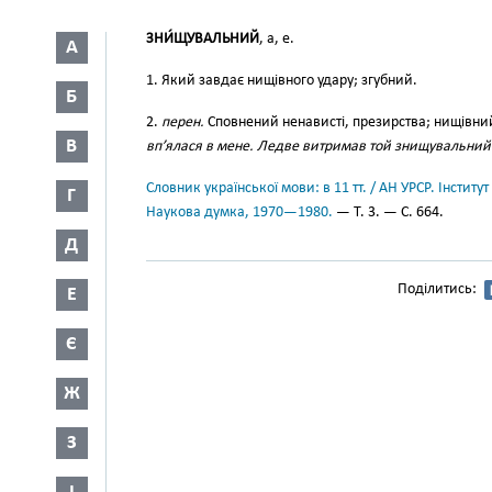
ЗНИ́ЩУВАЛЬНИЙ
, а, е.
А
1. Який завдає нищівного удару; згубний.
Б
2.
перен.
Сповнений ненависті, презирства; нищівни
В
вп’ялася в мене. Ледве витримав той знищувальний
Словник української мови: в 11 тт. / АН УРСР. Інститут
Г
Наукова думка, 1970—1980.
— Т. 3. — С. 664.
Д
Поділитись:
Е
Є
Ж
З