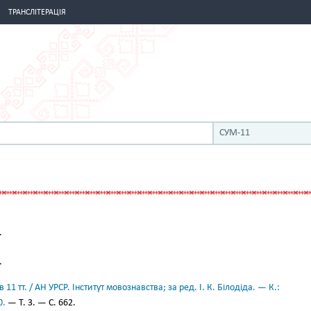
ТРАНСЛІТЕРАЦІЯ
СУМ-11
.
.
11 тт. / АН УРСР. Інститут мовознавства; за ред. І. К. Білодіда. — К.:
0.
— Т. 3. — С. 662.