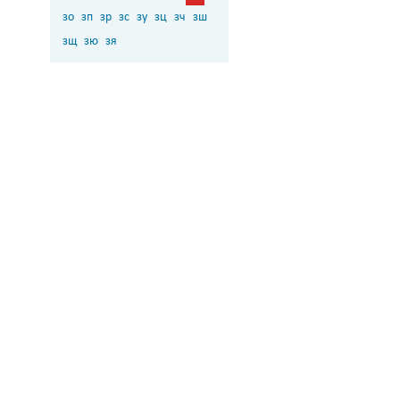
зо
зп
зр
зс
зу
зц
зч
зш
зщ
зю
зя