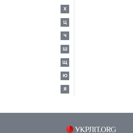
Х
Ц
Ч
Ш
Щ
Ю
Я