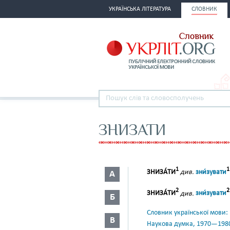
УКРАЇНСЬКА ЛІТЕРАТУРА
СЛОВНИК
ЗНИЗАТИ
1
1
ЗНИЗА́ТИ
див.
зни́зувати
А
2
2
ЗНИЗА́ТИ
див.
зни́зувати
Б
Словник української мови: в 
В
Наукова думка, 1970—198