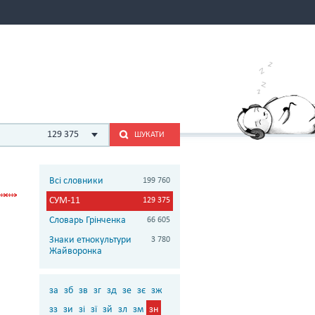
129 375
ШУКАТИ
Всі словники
199 760
СУМ-11
129 375
Словарь Грінченка
66 605
Знаки етнокультури
3 780
Жайворонка
за
зб
зв
зг
зд
зе
зє
зж
зз
зи
зі
зї
зй
зл
зм
зн