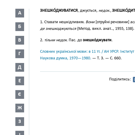
ЗНЕШКО́ДЖУВАТИСЯ
, джується,
недок.,
ЗНЕШКО́ДИ
А
1. Ставати нешкідливим.
Вони
[отруйні речовини]
вс
Б
де знешкоджуються
(Метод. викл. анат.., 1955, 138).
В
2.
тільки недок.
Пас. до
знешко́джувати
.
Словник української мови: в 11 тт. / АН УРСР. Інститут
Г
Наукова думка, 1970—1980.
— Т. 3. — С. 660.
Д
Поділитись:
Е
Є
Ж
З