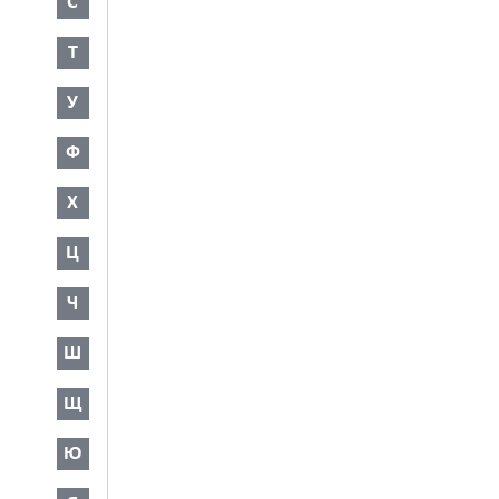
С
Т
У
Ф
Х
Ц
Ч
Ш
Щ
Ю