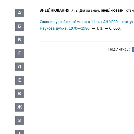
ЗНЕЦІ́НЮВАННЯ
, я,
с.
Дія за знач.
знеці́нювати
і стан
А
Словник української мови: в 11 тт. / АН УРСР. Інститут
Б
Наукова думка, 1970—1980.
— Т. 3. — С. 660.
В
Поділитись:
Г
Д
Е
Є
Ж
З