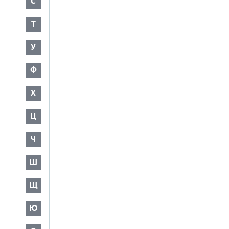
С
Т
У
Ф
Х
Ц
Ч
Ш
Щ
Ю