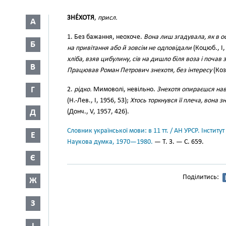
ЗНЕ́ХОТЯ
,
присл.
А
1. Без бажання, неохоче.
Вона лиш згадувала, як в ос
Б
на привітання або й зовсім не одповідали
(Коцюб., І,
хліба, взяв цибулину, сів на дишло біля воза і почав з
В
Працював Роман Петрович знехотя, без інтересу
(Коз
Г
2.
рідко.
Мимоволі, невільно.
Знехотя опираєшся навк
(Н.-Лев., І, 1956, 53);
Хтось торкнувся її плеча, вона
Д
(Донч., V, 1957, 426).
Словник української мови: в 11 тт. / АН УРСР. Інститут
Е
Наукова думка, 1970—1980.
— Т. 3. — С. 659.
Є
Поділитись:
Ж
З