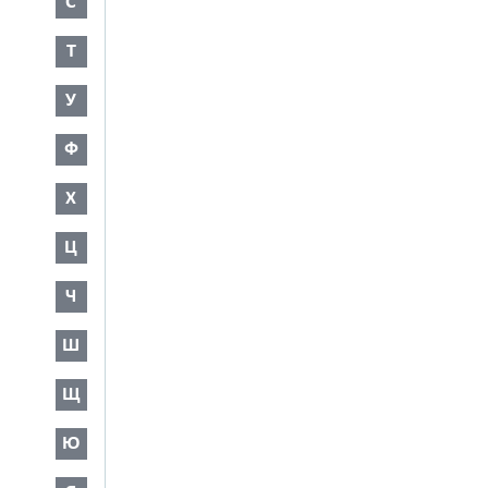
С
Т
У
Ф
Х
Ц
Ч
Ш
Щ
Ю