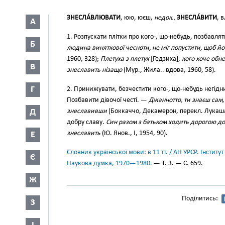
ЗНЕСЛА́ВЛЮВАТИ
, юю, юєш,
недок.,
ЗНЕСЛА́ВИТИ
, 
А
1. Розпускати плітки про кого-, що-небудь, позбавля
Б
людина виняткової чесноти, не міг попустити, щоб й
1960, 328);
Плетуха з плетух
[Гедзиха],
кого хоче обне
В
знеславить нізащо
(Мур., Жила.. вдова, 1960, 58).
Г
2. Принижувати, безчестити кого-, що-небудь негід
Позбавити дівочої честі. —
Джаннотто, ти знаєш сам,
Д
знеславивши
(Боккаччо, Декамерон, перекл. Лукаша
добру славу.
Син разом з батьком ходить дорогою до 
знеславить
(Ю. Янов., І, 1954, 90).
Е
Словник української мови: в 11 тт. / АН УРСР. Інститут
Є
Наукова думка, 1970—1980.
— Т. 3. — С. 659.
Ж
Поділитись:
З