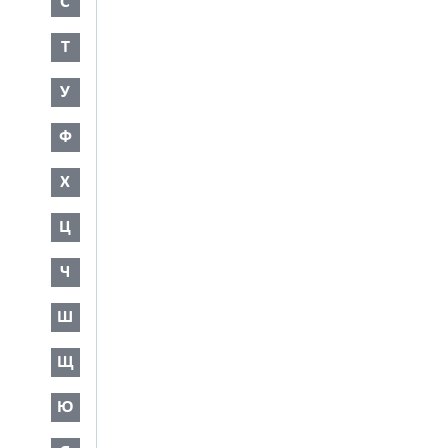
С
Т
У
Ф
Х
Ц
Ч
Ш
Щ
Ю