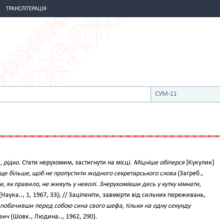
ТРАНСЛІТЕРАЦІЯ
СУМ-11
, рідко.
Стати нерухомим, застигнути на місці.
Міцніше обіперся
[Кукулик]
в ще більше, щоб не пропустити жодного секретарського слова
(Загреб.,
, як правило, не живуть у неволі. Знерухомівши десь у кутку кімнати,
(Наука.., 1, 1967, 33); // Заціпеніти, завмерти від сильних переживань,
побачивши перед собою сина свого шефа, тільки на одну секунду
вич
(Шовк., Людина.., 1962, 290).