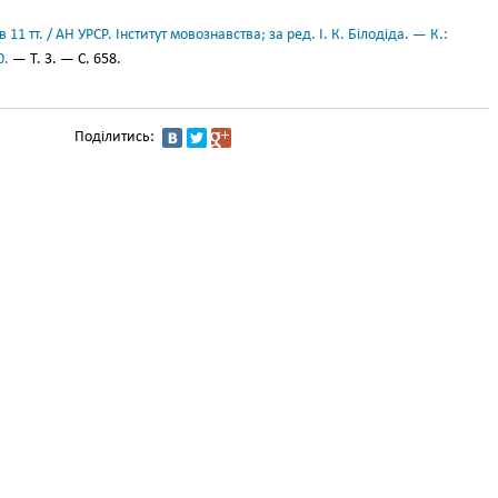
11 тт. / АН УРСР. Інститут мовознавства; за ред. І. К. Білодіда. — К.:
0.
— Т. 3. — С. 658.
Поділитись: