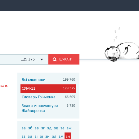
129 375
ШУКАТИ
Всі словники
199 760
СУМ-11
129 375
Словарь Грінченка
66 605
Знаки етнокультури
3 780
Жайворонка
за
зб
зв
зг
зд
зе
зє
зж
зз
зи
зі
зї
зй
зл
зм
зн