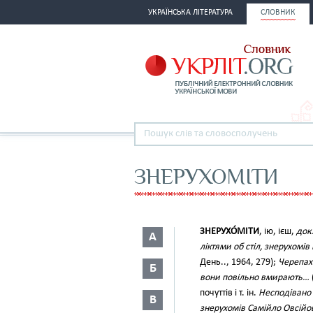
УКРАЇНСЬКА ЛІТЕРАТУРА
СЛОВНИК
ЗНЕРУХОМІТИ
ЗНЕРУХО́МІТИ
, ію, ієш,
док.
А
ліктями об стіл, знерухомі
День.., 1964, 279);
Черепахи
Б
вони повільно вмирають…
почуттів і т. ін.
Несподівано 
В
знерухомів Самійло Овсійо