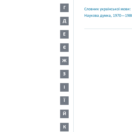
Г
Словник української мови: в 
Наукова думка, 1970—198
Д
Е
Є
Ж
З
І
Ї
Й
К