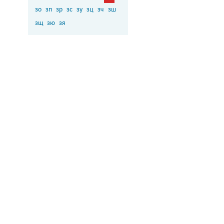
зо
зп
зр
зс
зу
зц
зч
зш
зщ
зю
зя