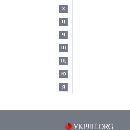
Х
Ц
Ч
Ш
Щ
Ю
Я