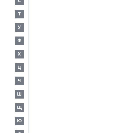
С
Т
У
Ф
Х
Ц
Ч
Ш
Щ
Ю