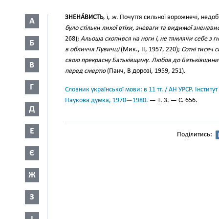
ЗНЕНА́ВИСТЬ
, і,
ж.
Почуття сильної ворожнечі, недоб
А
було стільки лихої втіхи, зневаги та видимої зненави
268);
Альоша схопився на ноги і, не тямлячи себе з гн
Б
в обличчя Пувичці
(Мик., II, 1957, 220);
Сотні тисяч 
свою прекрасну Батьківщину. Любов до Батьківщини 
В
перед смертю
(Панч, В дорозі, 1959, 251).
Г
Словник української мови: в 11 тт. / АН УРСР. Інститут
Наукова думка, 1970—1980.
— Т. 3. — С. 656.
Д
Е
Поділитись:
Є
Ж
З