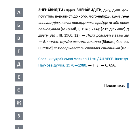
ЗНЕНА́ВИДІТИ
і рідко
ІЗНЕНА́ВИДІТИ
, джу, диш,
док.
А
почуттям зненависті до кого-, чого-небудь.
Сама гене
зненавиділа, що як приходилось проїздити або прох
Б
спльовувала
(Мирний, І, 1949, 214); [2-га дівчина:]
Д
другу
(Вас., III, 1960, 12); —
Після розмови з вами м
В
— Ви вмієте отруїти все геть дочиста
(Вільде, Сестри.
Енгельс]
самодержавство і сваволю чиновників
(Лені
Г
Словник української мови: в 11 тт. / АН УРСР. Інститут
Д
Наукова думка, 1970—1980.
— Т. 3. — С. 656.
Е
Поділитись:
Є
Ж
З