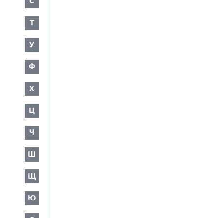
С
Т
У
Ф
Х
Ц
Ч
Ш
Щ
Ю