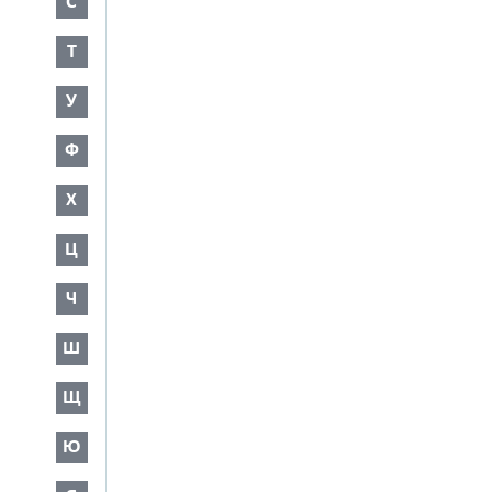
С
Т
У
Ф
Х
Ц
Ч
Ш
Щ
Ю