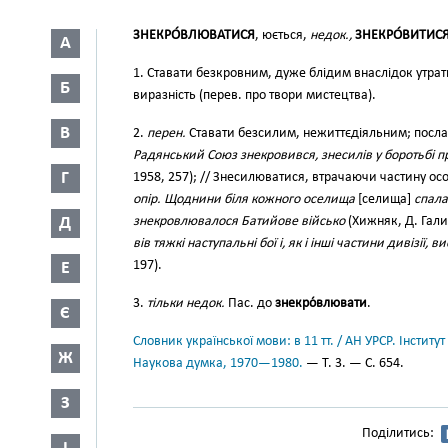
ЗНЕКРО́ВЛЮВАТИСЯ
, юється,
недок.,
ЗНЕКРО́ВИТИС
А
1. Ставати безкровним, дуже блідим внаслідок утрати
Б
виразність (перев. про твори мистецтва).
В
2.
перен.
Ставати безсилим, нежиттєдіяльним; посл
Радянський Союз знекровився, знесилів у боротьбі п
Г
1958, 257); // Знесилюватися, втрачаючи частину ос
опір. Щоднини біля кожного оселища
[селища]
спала
Д
знекровлювалося Батийове військо
(Хижняк, Д. Гали
вів тяжкі наступальні бої і, як і інші частини дивізії,
197).
Е
3.
тільки недок.
Пас. до
знекро́влювати
.
Є
Словник української мови: в 11 тт. / АН УРСР. Інститут
Ж
Наукова думка, 1970—1980.
— Т. 3. — С. 654.
З
Поділитись: