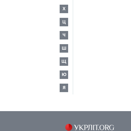
Х
Ц
Ч
Ш
Щ
Ю
Я