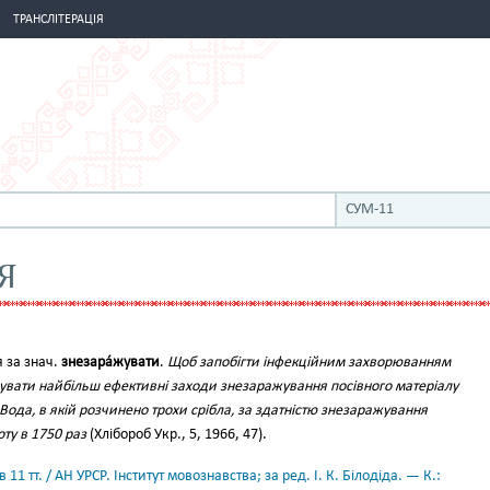
ТРАНСЛІТЕРАЦІЯ
СУМ-11
Я
 за знач.
знезара́жувати
.
Щоб запобігти інфекційним захворюванням
вувати найбільш ефективні заходи знезаражування посівного матеріалу
Вода, в якій розчинено трохи срібла, за здатністю знезаражування
ту в 1750 раз
(Хлібороб Укр., 5, 1966, 47).
11 тт. / АН УРСР. Інститут мовознавства; за ред. І. К. Білодіда. — К.: