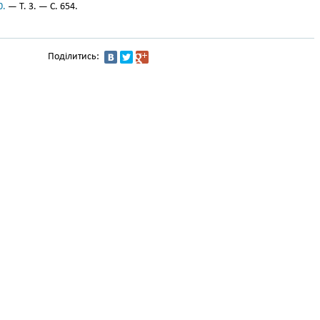
0.
— Т. 3. — С. 654.
Поділитись: