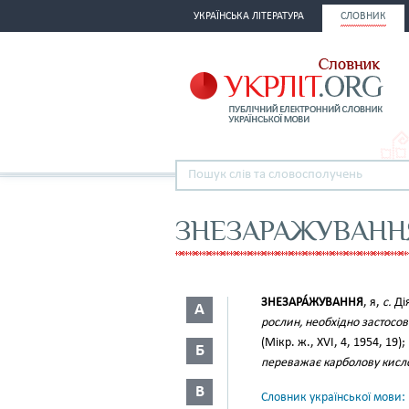
УКРАЇНСЬКА ЛІТЕРАТУРА
СЛОВНИК
ЗНЕЗАРАЖУВАНН
ЗНЕЗАРА́ЖУВАННЯ
, я,
с.
Дія
А
рослин, необхідно застосо
(Мікр. ж., XVI, 4, 1954, 19);
Б
переважає карболову кисло
В
Словник української мови: в 