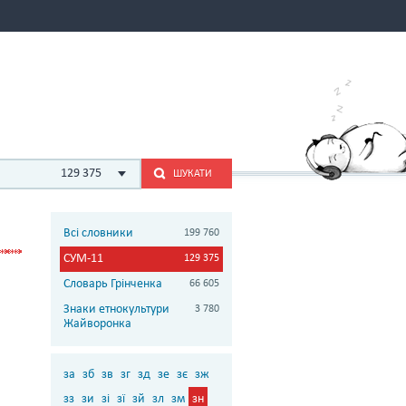
129 375
ШУКАТИ
Всі словники
199 760
СУМ-11
129 375
Словарь Грінченка
66 605
Знаки етнокультури
3 780
Жайворонка
за
зб
зв
зг
зд
зе
зє
зж
зз
зи
зі
зї
зй
зл
зм
зн