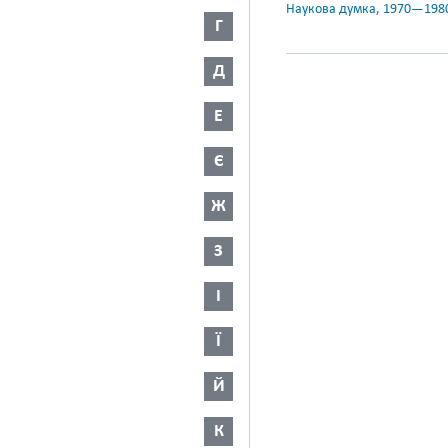
Наукова думка, 1970—198
Г
Д
Е
Є
Ж
З
І
Ї
Й
К