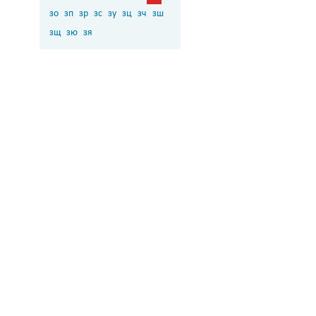
зо
зп
зр
зс
зу
зц
зч
зш
зщ
зю
зя