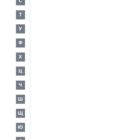
С
Т
У
Ф
Х
Ц
Ч
Ш
Щ
Ю