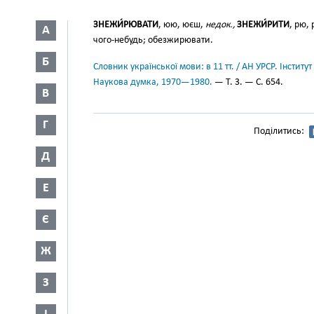
ЗНЕЖИ́РЮВАТИ
, юю, юєш,
недок.,
ЗНЕЖИ́РИТИ
, рю,
А
чого-небудь; обезжирювати.
Б
Словник української мови: в 11 тт. / АН УРСР. Інститут
Наукова думка, 1970—1980.
— Т. 3. — С. 654.
В
Г
Поділитись:
Д
Е
Є
Ж
З