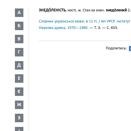
ЗНЕДО́ЛЕНІСТЬ
, ності,
ж.
Стан за знач.
знедо́лений
2.
А
Словник української мови: в 11 тт. / АН УРСР. Інститут
Б
Наукова думка, 1970—1980.
— Т. 3. — С. 653.
В
Поділитись:
Г
Д
Е
Є
Ж
З