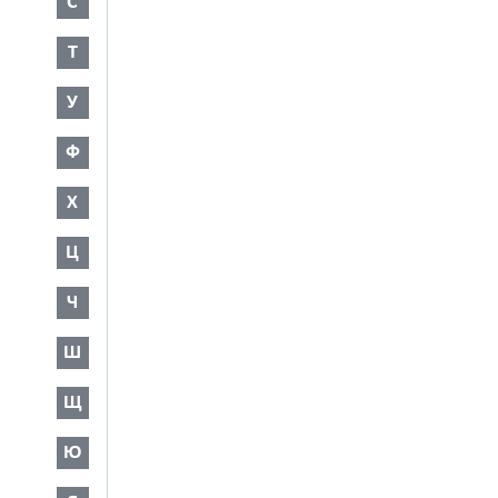
С
Т
У
Ф
Х
Ц
Ч
Ш
Щ
Ю