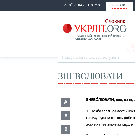
УКРАЇНСЬКА ЛІТЕРАТУРА
СЛОВНИК
ЗНЕВОЛЮВАТИ
ЗНЕВО́ЛЮВАТИ
, юю, юєш,
А
1. Позбавляти самостійност
Б
примушувати когось робит
жаль хапає мене за серце.
В