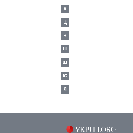
Х
Ц
Ч
Ш
Щ
Ю
Я