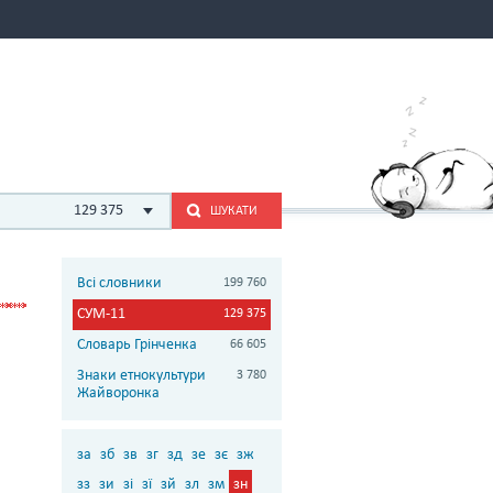
129 375
ШУКАТИ
Всі словники
199 760
СУМ-11
129 375
Словарь Грінченка
66 605
Знаки етнокультури
3 780
Жайворонка
за
зб
зв
зг
зд
зе
зє
зж
зз
зи
зі
зї
зй
зл
зм
зн