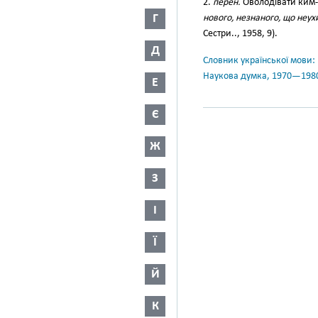
2.
перен.
Оволодівати ким-н
Г
нового, незнаного, що неух
Сестри.., 1958, 9).
Д
Словник української мови: в 
Наукова думка, 1970—198
Е
Є
Ж
З
І
Ї
Й
К