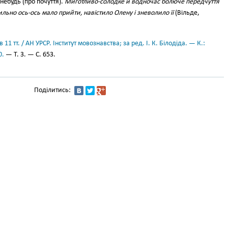
ебудь (про почуття).
Миготливо-солодке й водночас болюче передчуття
ильно ось-ось мало прийти, навістило Олену і зневолило її
(Вільде,
11 тт. / АН УРСР. Інститут мовознавства; за ред. І. К. Білодіда. — К.:
0.
— Т. 3. — С. 653.
Поділитись: