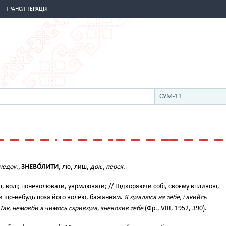
ТРАНСЛІТЕРАЦІЯ
СУМ-11
недок.,
ЗНЕВО́ЛИТИ
, лю, лиш,
док., перех.
і, волі; поневолювати, уярмлювати; // Підкоряючи собі, своєму впливові,
и що-небудь поза його волею, бажанням.
Я дивлюся на тебе, і якийсь
 Так, немовби я чимось скривдив, зневолив тебе
(Фр., VIII, 1952, 390).