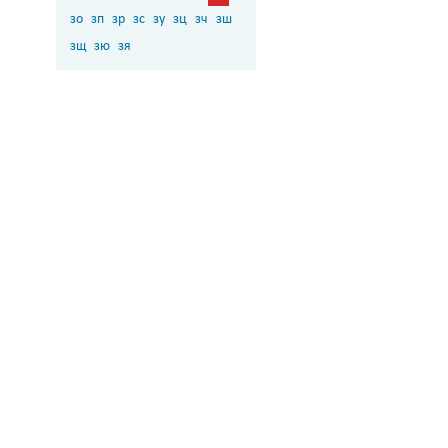
зо
зп
зр
зс
зу
зц
зч
зш
зщ
зю
зя