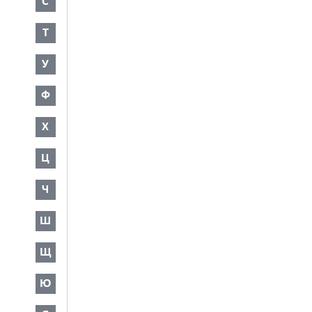
С
Т
У
Ф
Х
Ц
Ч
Ш
Щ
Ю