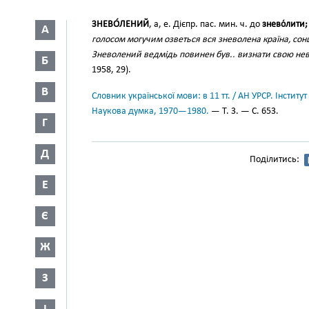
ЗНЕВО́ЛЕНИЙ
, а, е. Дієпр. пас. мин. ч. до
знево́лити;
А
голосом могучим озветься вся зневолена країна, со
Зневолений ведмідь повинен був.. визнати свою нев
Б
1958, 29).
В
Словник української мови: в 11 тт. / АН УРСР. Інститут
Наукова думка, 1970—1980.
— Т. 3. — С. 653.
Г
Д
Поділитись:
Е
Є
Ж
З