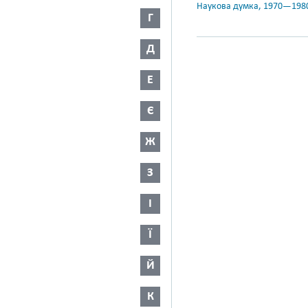
Наукова думка, 1970—198
Г
Д
Е
Є
Ж
З
І
Ї
Й
К