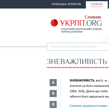
УКРАЇНСЬКА ЛІТЕРАТУРА
СЛОВНИК
ЗНЕВАЖЛИВІСТЬ
ЗНЕВА́ЖЛИВІСТЬ
, вості,
ж.
А
вчителя за його зневажливі
1963, 324);
Дехто ще стоїть
Б
обличчі його змішалися ви
В
Словник української мови: в 