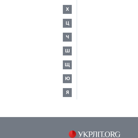
Х
Ц
Ч
Ш
Щ
Ю
Я