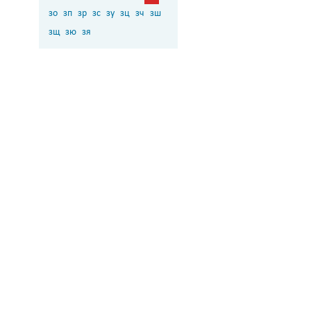
зо
зп
зр
зс
зу
зц
зч
зш
зщ
зю
зя