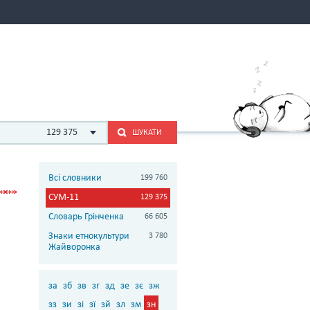
129 375
ШУКАТИ
Всі словники
199 760
СУМ-11
129 375
Словарь Грінченка
66 605
Знаки етнокультури
3 780
Жайворонка
за
зб
зв
зг
зд
зе
зє
зж
зз
зи
зі
зї
зй
зл
зм
зн