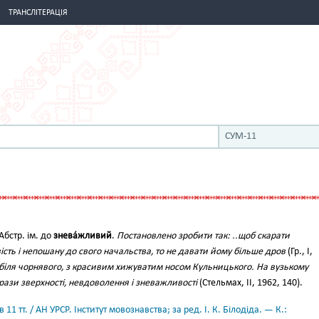
ТРАНСЛІТЕРАЦІЯ
СУМ-11
Абстр. ім. до
знева́жливий
.
Постановлено зробити так: ..щоб скарати
сть і непошану до свого начальства, то не давати йому більше дров
(Гр., І,
 біля чорнявого, з красивим хижуватим носом Кульницького. На вузькому
рази зверхності, невдоволення і зневажливості
(Стельмах, II, 1962, 140).
11 тт. / АН УРСР. Інститут мовознавства; за ред. І. К. Білодіда. — К.: