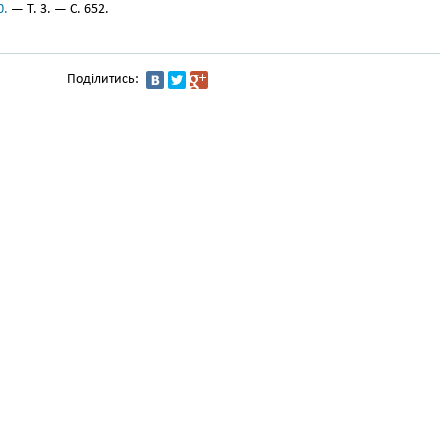
0.
— Т. 3. — С. 652.
Поділитись: