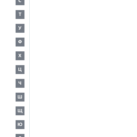
С
Т
У
Ф
Х
Ц
Ч
Ш
Щ
Ю