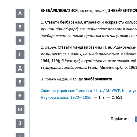
ЗНЕБА́РВЛЮВАТИСЯ
, юється,
недок.,
ЗНЕБА́РВИТИСЯ
А
1. Ставати безбарвним, втрачаючи яскравість кольо
Б
при вицвітанні фарб, яке найчастіше полягає в окис
знебарвлюються тільки протягом того часу, поки на ни
В
2.
перен.
Ставати менш виразним і т. ін.
У духовному 
Г
розчиняються в нових, не знебарвлюються, а зберіга
1964, 119);
В інституті, в гурті талановитих юнаків, які
Д
стушувався і знебарвився
(Вол., Місячне срібло, 1961
3.
тільки недок.
Пас. до
знеба́рвлювати
.
Е
Словник української мови: в 11 тт. / АН УРСР. Інститут
Є
Наукова думка, 1970—1980.
— Т. 3. — С. 651.
Ж
Поділитись:
З