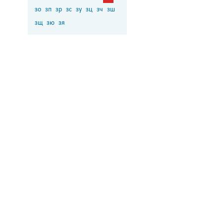
зо
зп
зр
зс
зу
зц
зч
зш
зщ
зю
зя