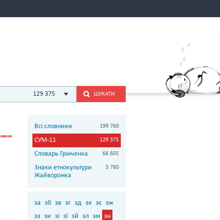
129 375
ШУКАТИ
Всі словники
199 760
СУМ-11
129 375
Словарь Грінченка
66 605
Знаки етнокультури
3 780
Жайворонка
за
зб
зв
зг
зд
зе
зє
зж
зз
зи
зі
зї
зй
зл
зм
зн