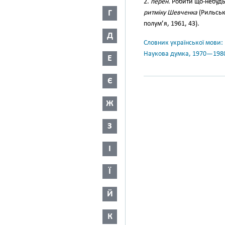
2.
перен.
Робити що-небудь 
Г
ритміку Шевченка
(Рильськи
полум’я, 1961, 43).
Д
Словник української мови: в 
Наукова думка, 1970—198
Е
Є
Ж
З
І
Ї
Й
К