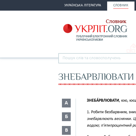
УКРАЇНСЬКА ЛІТЕРАТУРА
СЛОВНИК
ЗНЕБАРВЛЮВАТИ
ЗНЕБА́РВЛЮВАТИ
, юю, ює
А
1. Робити безбарвним, зни
Б
знебарвлюють веснянки. Ц
водою; п’ятипроцентний р
В