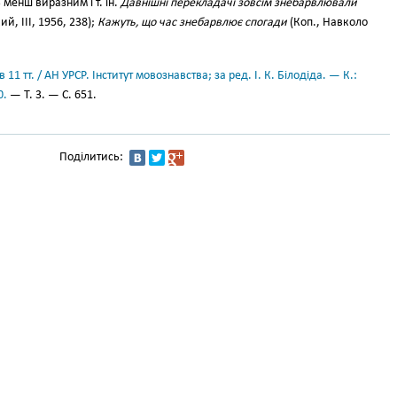
менш виразним і т. ін.
Давнішні перекладачі зовсім знебарвлювали
й, III, 1956, 238);
Кажуть, що час знебарвлює спогади
(Коп., Навколо
11 тт. / АН УРСР. Інститут мовознавства; за ред. І. К. Білодіда. — К.:
0.
— Т. 3. — С. 651.
Поділитись: