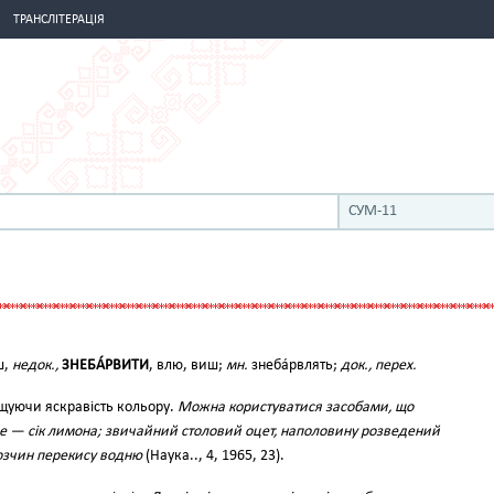
ТРАНСЛІТЕРАЦІЯ
СУМ-11
ш,
недок.,
ЗНЕБА́РВИТИ
, влю, виш;
мн.
знеба́рвлять;
док., перех.
щуючи яскравість кольору.
Можна користуватися засобами, що
е — сік лимона; звичайний столовий оцет, наполовину розведений
озчин перекису водню
(Наука.., 4, 1965, 23).