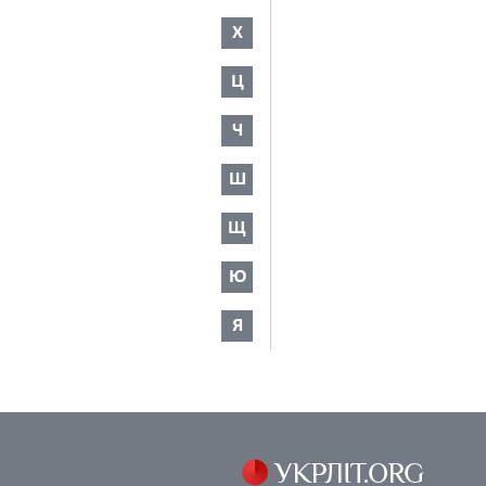
Х
Ц
Ч
Ш
Щ
Ю
Я