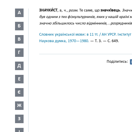
ЗНАЧКИ́СТ
, а,
ч., розм.
Те саме, що
значкі́вець
.
Значк
А
був одним з тих фізкультурників, яких у нашій країні
значно збільшилось число відмінників, ..розрядників
Б
Словник української мови: в 11 тт. / АН УРСР. Інститут
В
Наукова думка, 1970—1980.
— Т. 3. — С. 649.
Г
Поділитись:
Д
Е
Є
Ж
З