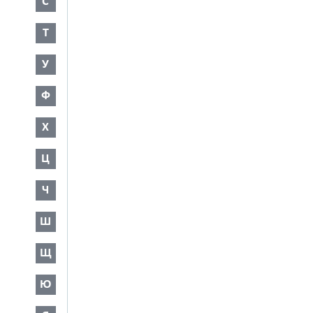
С
Т
У
Ф
Х
Ц
Ч
Ш
Щ
Ю