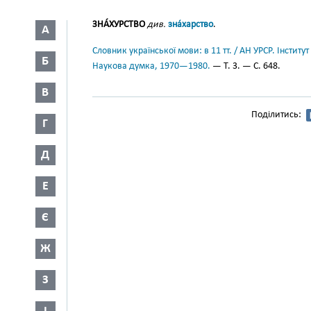
ЗНА́ХУРСТВО
див.
зна́харство
.
А
Словник української мови: в 11 тт. / АН УРСР. Інститут
Б
Наукова думка, 1970—1980.
— Т. 3. — С. 648.
В
Поділитись:
Г
Д
Е
Є
Ж
З