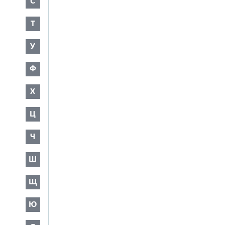
С
Т
У
Ф
Х
Ц
Ч
Ш
Щ
Ю