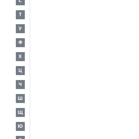
С
Т
У
Ф
Х
Ц
Ч
Ш
Щ
Ю