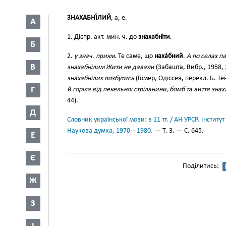
ЗНАХАБНІ́ЛИЙ
, а, е.
А
1. Дієпр. акт. мин. ч. до
знахабні́ти
.
Б
2.
у знач. прикм.
Те саме, що
наха́бний
.
А по селах п
В
знахабнілим Жити не давали
(Забашта, Вибр., 1958, 
знахабнілих позбутись
(Гомер, Одіссея, перекл. Б. Те
Г
й горіла від пекельної стрілянини, бомб та виття зна
44).
Д
Словник української мови: в 11 тт. / АН УРСР. Інститут
Наукова думка, 1970—1980.
— Т. 3. — С. 645.
Е
Є
Поділитись:
Ж
З