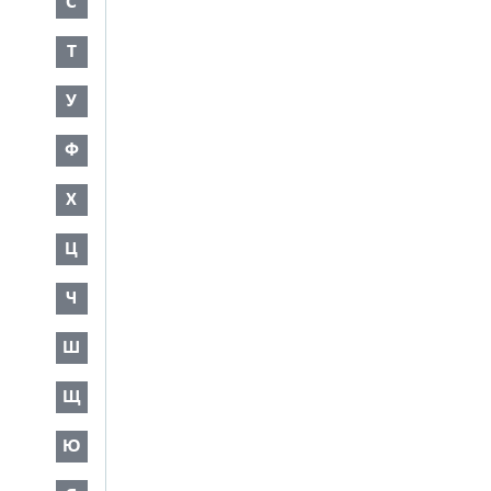
С
Т
У
Ф
Х
Ц
Ч
Ш
Щ
Ю