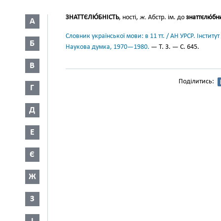
ЗНАТТЄЛЮ́БНІСТЬ
, ності,
ж.
Абстр. ім. до
знаттєлю́бн
А
Словник української мови: в 11 тт. / АН УРСР. Інститут
Б
Наукова думка, 1970—1980.
— Т. 3. — С. 645.
В
Поділитись:
Г
Д
Е
Є
Ж
З