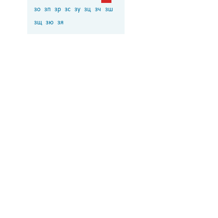
зо
зп
зр
зс
зу
зц
зч
зш
зщ
зю
зя