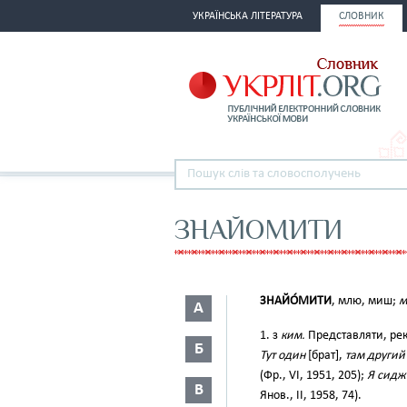
УКРАЇНСЬКА ЛІТЕРАТУРА
СЛОВНИК
ЗНАЙОМИТИ
ЗНАЙО́МИТИ
, млю, миш;
м
А
1. з
ким.
Представляти, рек
Б
Тут один
[брат],
там другий
(Фр., VI, 1951, 205);
Я сидж
В
Янов., II, 1958, 74).