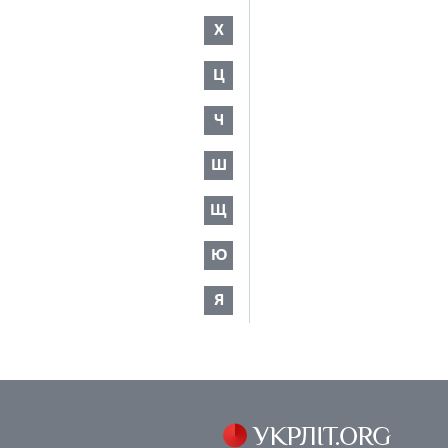
Х
Ц
Ч
Ш
Щ
Ю
Я