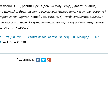
азуючи і т. ін., робити щось відомим кому-небудь, давати знання,
в Шаляпін.. Весь час він то розказував (дуже гарно, художньо говорить),
оперою «Хованщина»
(Коцюб., III, 1956, 425);
Треба знайомити молодь з
льськогосподарської науки, популяризувати досвід роботи передовиків
д. Укр., 7.IX 1950, 2).
11 тт. / АН УРСР. Інститут мовознавства; за ред. І. К. Білодіда. — К.:
0.
— Т. 3. — С. 638.
Поділитись: