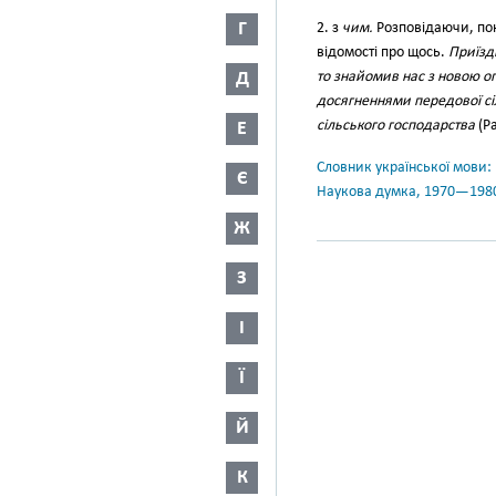
Г
2. з
чим.
Розповідаючи, пок
відомості про щось.
Приїзди
Д
то знайомив нас з новою 
досягненнями передової сі
сільського господарства
(Ра
Е
Словник української мови: в 
Є
Наукова думка, 1970—198
Ж
З
І
Ї
Й
К