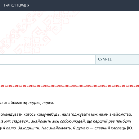
ТРАНСЛІТЕРАЦІЯ
СУМ-11
н.
знайо́млять;
недок., перех.
омендувати когось кому-небудь, налагоджувати між ними знайомство.
 із них старався.. знайомити між собою людей, що перший раз прибули
у й палю. Заходиш ти. Нас знайомлять, Я думаю — славний хлопець
(Ю.