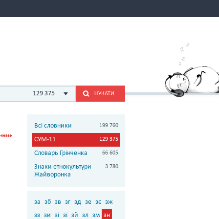
129 375
ШУКАТИ
Всі словники
199 760
СУМ-11
129 375
Словарь Грінченка
66 605
Знаки етнокультури
3 780
Жайворонка
за
зб
зв
зг
зд
зе
зє
зж
зз
зи
зі
зї
зй
зл
зм
зн