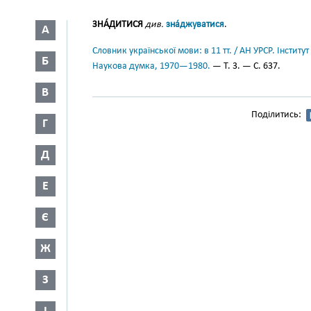
ЗНА́ДИТИСЯ
див.
зна́джуватися
.
А
Словник української мови: в 11 тт. / АН УРСР. Інститут
Б
Наукова думка, 1970—1980.
— Т. 3. — С. 637.
В
Поділитись:
Г
Д
Е
Є
Ж
З