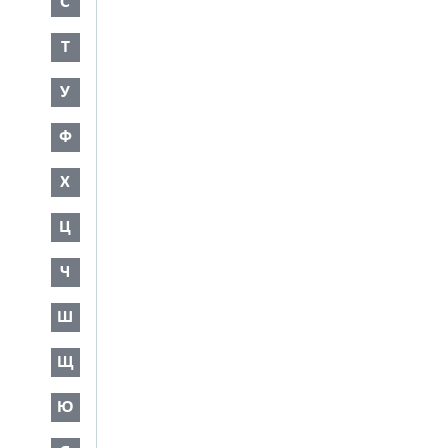
С
Т
У
Ф
Х
Ц
Ч
Ш
Щ
Ю