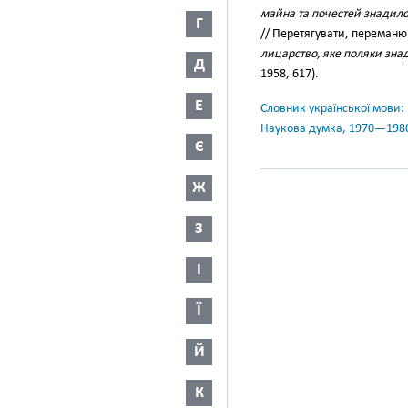
майна та почестей знадило
Г
// Перетягувати, переманю
лицарство, яке поляки знад
Д
1958, 617).
Е
Словник української мови: в 
Наукова думка, 1970—198
Є
Ж
З
І
Ї
Й
К