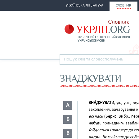
УКРАЇНСЬКА ЛІТЕРАТУРА
СЛОВНИК
ЗНАДЖУВАТИ
ЗНА́ДЖУВАТИ
, ую, уєш,
нед
А
захоплення, зачарування к
всі часи
(Бернс, Вибр., пер
Б
небудь принадним, звабл
Гойдається і знаджує до себ
В
вадив. Чим він вас до себе