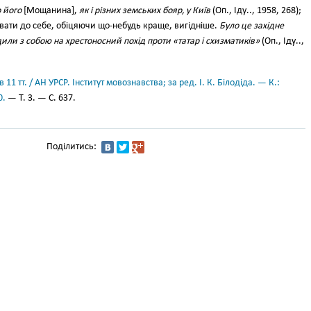
 його
[Мощанина],
як і різних земських бояр, у Київ
(Оп., Іду.., 1958, 268);
вати до себе, обіцяючи що-небудь краще, вигідніше.
Було це західне
или з собою на хрестоносний похід проти «татар і схизматиків»
(Оп., Іду..,
11 тт. / АН УРСР. Інститут мовознавства; за ред. І. К. Білодіда. — К.:
0.
— Т. 3. — С. 637.
Поділитись: