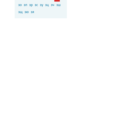
зо
зп
зр
зс
зу
зц
зч
зш
зщ
зю
зя