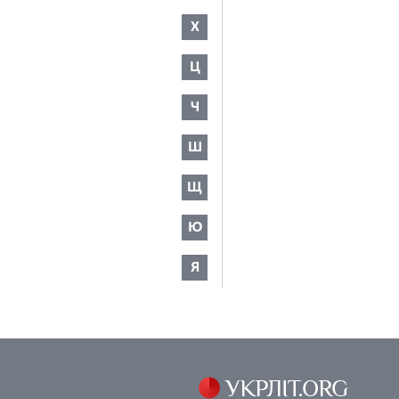
Х
Ц
Ч
Ш
Щ
Ю
Я