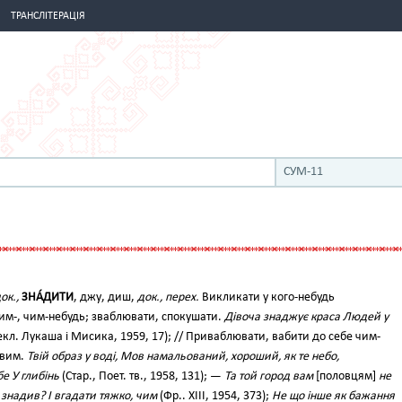
ТРАНСЛІТЕРАЦІЯ
СУМ-11
ок.,
ЗНА́ДИТИ
, джу, диш,
док., перех.
Викликати у кого-небудь
им-, чим-небудь; зваблювати, спокушати.
Дівоча знаджує краса Людей у
екл. Лукаша і Мисика, 1959, 17); // Приваблювати, вабити до себе чим-
ивим.
Твій образ у воді, Мов намальований, хороший, як те небо,
е У глибінь
(Стар., Поет. тв., 1958, 131); —
Та той город вам
[половцям]
не
 знадив? І вгадати тяжко, чим
(Фр.. XIII, 1954, 373);
Не що інше як бажання