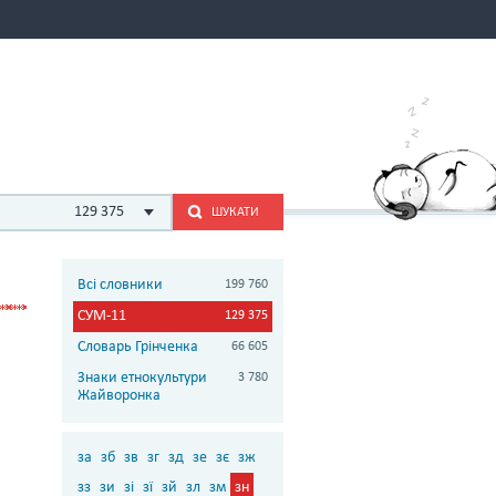
129 375
ШУКАТИ
Всі словники
199 760
СУМ-11
129 375
Словарь Грінченка
66 605
Знаки етнокультури
3 780
Жайворонка
за
зб
зв
зг
зд
зе
зє
зж
зз
зи
зі
зї
зй
зл
зм
зн