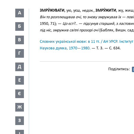
ЗМРУ́ЖУВАТИ
, ую, уєш,
недок.,
ЗМРУ́ЖИТИ
, жу, жиш
А
Він то розплющував очі, то знову змружував їх — по
1950, 71); —
Цо єст?.. — підсунув старший, з ластови
Б
під ніс, змружив світлі прозорі очі
(Бабляк, Вишн. сад,
В
Словник української мови: в 11 тт. / АН УРСР. Інститут
Наукова думка, 1970—1980.
— Т. 3. — С. 634.
Г
Д
Поділитись:
Е
Є
Ж
З