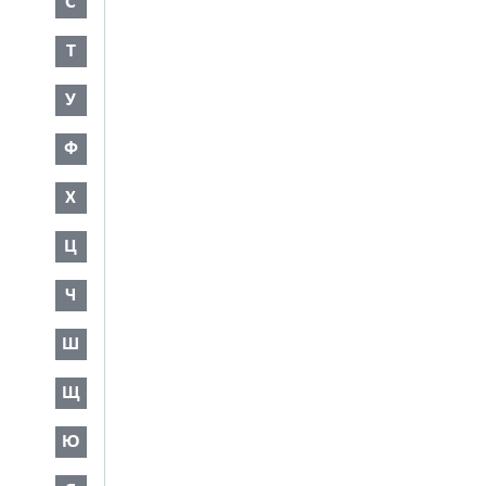
С
Т
У
Ф
Х
Ц
Ч
Ш
Щ
Ю