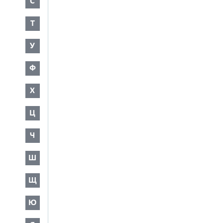
С
Т
У
Ф
Х
Ц
Ч
Ш
Щ
Ю