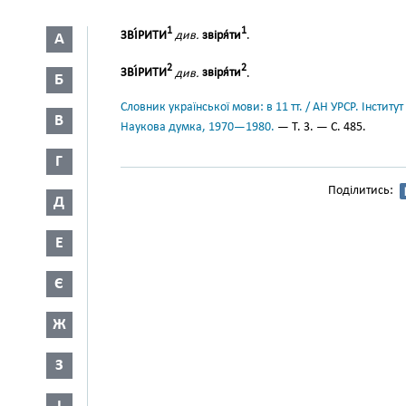
1
1
ЗВІ́РИТИ
див.
звіря́ти
.
А
2
2
ЗВІ́РИТИ
див.
звіря́ти
.
Б
Словник української мови: в 11 тт. / АН УРСР. Інститут
В
Наукова думка, 1970—1980.
— Т. 3. — С. 485.
Г
Поділитись:
Д
Е
Є
Ж
З