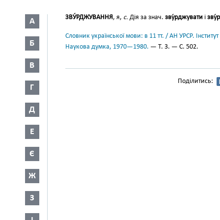
ЗВУ́РДЖУВАННЯ
, я,
с.
Дія за знач.
зву́рджувати
і
зву́
А
Словник української мови: в 11 тт. / АН УРСР. Інститут
Б
Наукова думка, 1970—1980.
— Т. 3. — С. 502.
В
Поділитись:
Г
Д
Е
Є
Ж
З