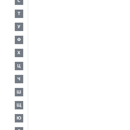
С
Т
У
Ф
Х
Ц
Ч
Ш
Щ
Ю