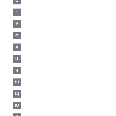
С
Т
У
Ф
Х
Ц
Ч
Ш
Щ
Ю