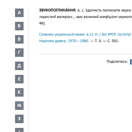
ЗВУКОПОГЛИНА́ННЯ
, я,
с.
Здатність поглинати звуки
А
пористий матеріал.., має великий коефіцієнт звукоп
46).
Б
Словник української мови: в 11 тт. / АН УРСР. Інститут
В
Наукова думка, 1970—1980.
— Т. 3. — С. 501.
Г
Поділитись:
Д
Е
Є
Ж
З