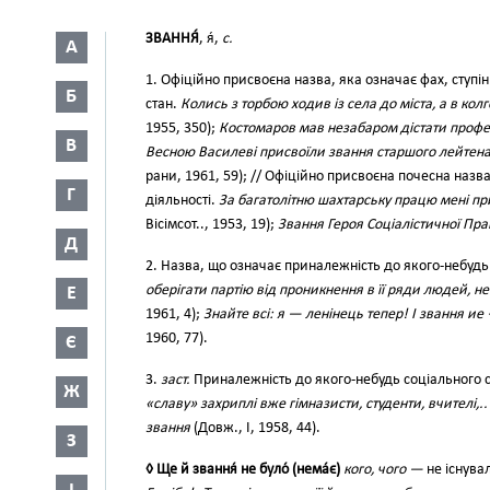
ЗВАННЯ́
, я́,
с.
А
1. Офіційно присвоєна назва, яка означає фах, ступін
Б
стан.
Колись з торбою ходив із села до міста, а в кол
1955, 350);
Костомаров мав незабаром дістати профе
В
Весною Василеві присвоїли звання старшого лейтен
рани, 1961, 59); // Офіційно присвоєна почесна назва
Г
діяльності.
За багатолітню шахтарську працю мені п
Вісімсот.., 1953, 19);
Звання Героя Соціалістичної Пра
Д
2. Назва, що означає приналежність до якого-небудь 
оберігати партію від проникнення в її ряди людей, н
Е
1961, 4);
Знайте всі: я — ленінець тепер! І звання ие
1960, 77).
Є
3.
заст.
Приналежність до якого-небудь соціального 
Ж
«славу» захриплі вже гімназисти, студенти, вчителі,.
звання
(Довж., І, 1958, 44).
З
◊ Ще й звання́ не було́ (нема́є)
кого, чого —
не існувал