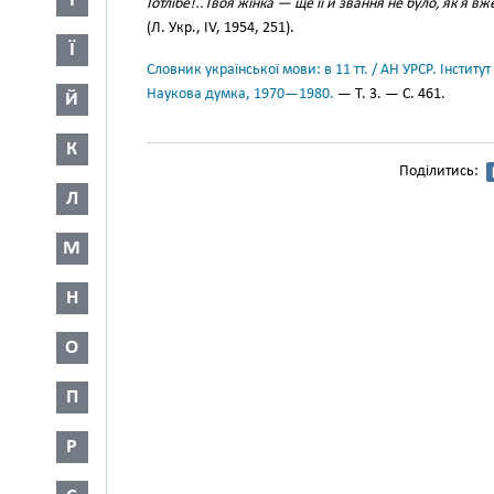
І
Готлібе!..Твоя жінка — ще її й звання не було, як я 
(Л. Укр., IV, 1954, 251).
Ї
Словник української мови: в 11 тт. / АН УРСР. Інститут
Наукова думка, 1970—1980.
— Т. 3. — С. 461.
Й
К
Поділитись:
Л
М
Н
О
П
Р