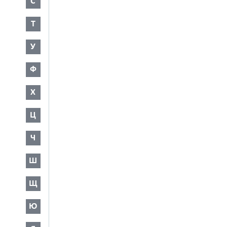
С
Т
У
Ф
Х
Ц
Ч
Ш
Щ
Ю