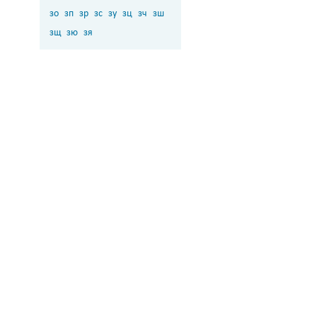
зо
зп
зр
зс
зу
зц
зч
зш
зщ
зю
зя