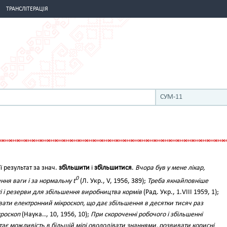
ТРАНСЛІТЕРАЦІЯ
СУМ-11
її результат за знач.
збі́льшити
і
збі́льшитися
.
Вчора був у мене лікар,
0
ння ваги і за нормальну t
(Л. Укр., V, 1956, 389);
Треба якнайповніше
і і резерви для збільшення виробництва кормів
(Рад. Укр., 1.VІІІ 1959, 1);
ати електронний мікроскоп, що дає збільшення в десятки тисяч раз
кроскоп
(Наука.., 10, 1956, 10);
При скороченні робочого і збільшенні
тає можливість в більшій мірі оволодівати знаннями, розвивати корисні