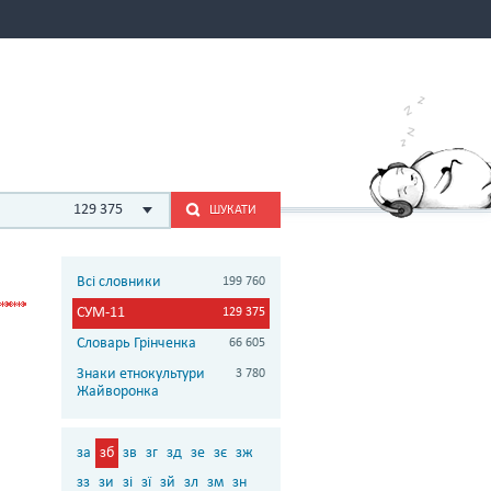
129 375
ШУКАТИ
Всі словники
199 760
СУМ-11
129 375
Словарь Грінченка
66 605
Знаки етнокультури
3 780
Жайворонка
за
зб
зв
зг
зд
зе
зє
зж
зз
зи
зі
зї
зй
зл
зм
зн