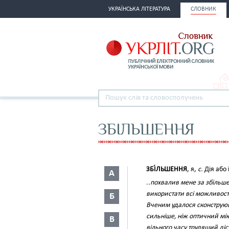
УКРАЇНСЬКА ЛІТЕРАТУРА
СЛОВНИК
ЗБІЛЬШЕННЯ
ЗБІ́ЛЬШЕННЯ
, я,
с.
Дія або 
А
..похвалив мене за збільше
використати всі можливост
Б
Вченим удалося сконструюв
сильніше, ніж оптичний мі
В
вільного часу трудящий діс