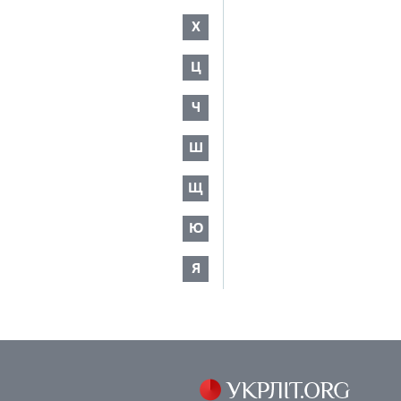
Х
Ц
Ч
Ш
Щ
Ю
Я