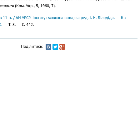
 таланти
(Ком. Укр., 5, 1960, 7).
11 тт. / АН УРСР. Інститут мовознавства; за ред. І. К. Білодіда. — К.:
0.
— Т. 3. — С. 442.
Поділитись: