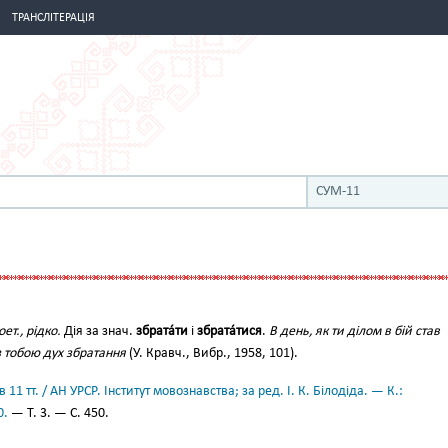
ТРАНСЛІТЕРАЦІЯ
СУМ-11
оет., рідко.
Дія за знач.
збрата́ти
і
збрата́тися
.
В день, як ти ділом в бій став
з тобою дух збратання
(У. Кравч., Вибр., 1958, 101).
11 тт. / АН УРСР. Інститут мовознавства; за ред. І. К. Білодіда. — К.:
0.
— Т. 3. — С. 450.