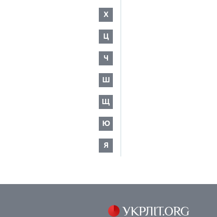
Х
Ц
Ч
Ш
Щ
Ю
Я