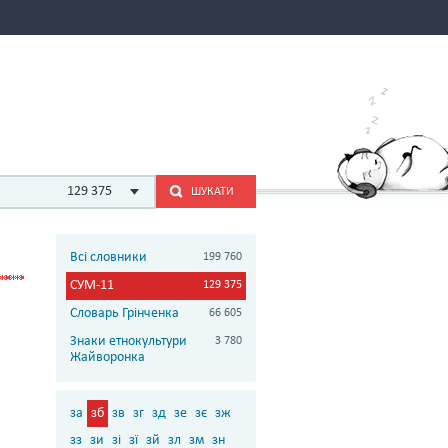
129 375
ШУКАТИ
Всі словники
199 760
СУМ-11
129 375
Словарь Грінченка
66 605
Знаки етнокультури
3 780
Жайворонка
за
зб
зв
зг
зд
зе
зє
зж
зз
зи
зі
зї
зй
зл
зм
зн