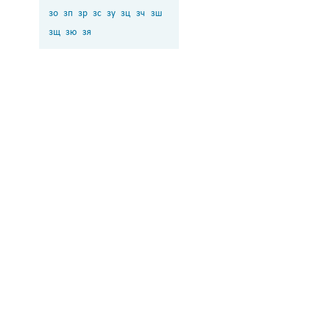
зо
зп
зр
зс
зу
зц
зч
зш
зщ
зю
зя