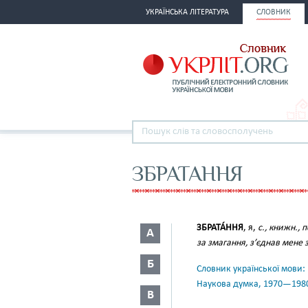
УКРАЇНСЬКА ЛІТЕРАТУРА
СЛОВНИК
ЗБРАТАННЯ
ЗБРАТА́ННЯ
, я,
с., книжн., п
А
за змагання, з’єднав мене 
Б
Словник української мови: в 
Наукова думка, 1970—198
В