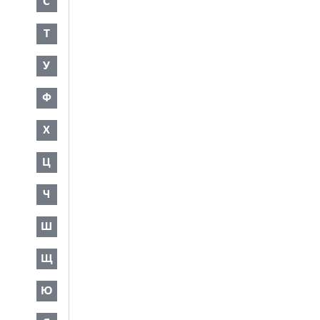
С
Т
У
Ф
Х
Ц
Ч
Ш
Щ
Ю