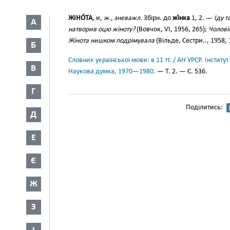
ЖІНО́ТА
, и,
ж., зневажл.
Збірн. до
жі́нка
1, 2. —
Іду 
А
натворив оцю жіноту?
(Вовчок, VI, 1956, 265);
Чолові
Жінота нишком подрімувала
(Вільде, Сестри.., 1958, 
Б
Словник української мови: в 11 тт. / АН УРСР. Інститут
В
Наукова думка, 1970—1980.
— Т. 2. — С. 536.
Г
Поділитись:
Д
Е
Є
Ж
З