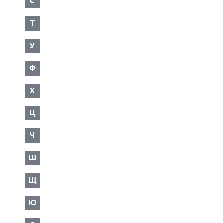
С
Т
У
Ф
Х
Ц
Ч
Ш
Щ
Ю