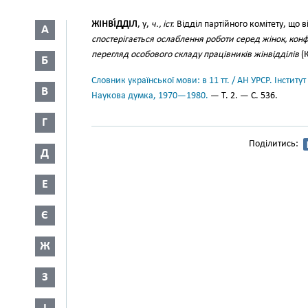
ЖІНВІ́ДДІЛ
, у,
ч., іст.
Відділ партійного комітету, що в
А
спостерігається ослаблення роботи серед жінок, кон
перегляд особового складу працівників жінвідділів
(К
Б
Словник української мови: в 11 тт. / АН УРСР. Інститут
В
Наукова думка, 1970—1980.
— Т. 2. — С. 536.
Г
Поділитись:
Д
Е
Є
Ж
З