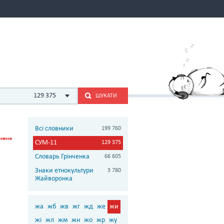
129 375
ШУКАТИ
Всі словники
199 760
СУМ-11
129 375
Словарь Грінченка
66 605
Знаки етнокультури
3 780
Жайворонка
жа
жб
жв
жг
жд
же
жи
жі
жл
жм
жн
жо
жр
жу