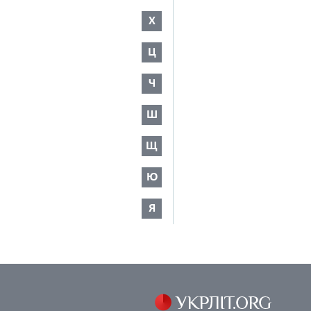
Х
Ц
Ч
Ш
Щ
Ю
Я