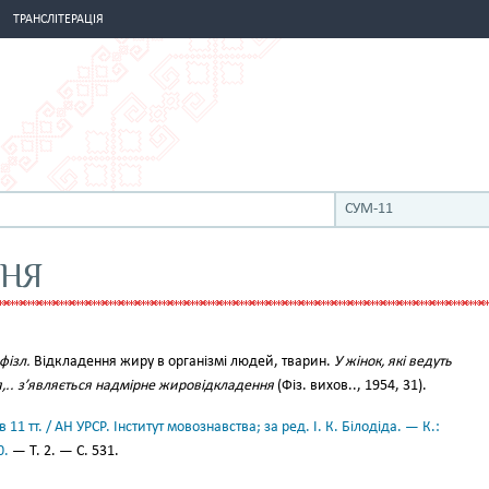
ТРАНСЛІТЕРАЦІЯ
СУМ-11
НЯ
 фізл.
Відкладення жиру в організмі людей, тварин.
У жінок, які ведуть
,.. з’являється надмірне жировідкладення
(Фіз. вихов.., 1954, 31).
11 тт. / АН УРСР. Інститут мовознавства; за ред. І. К. Білодіда. — К.:
0.
— Т. 2. — С. 531.