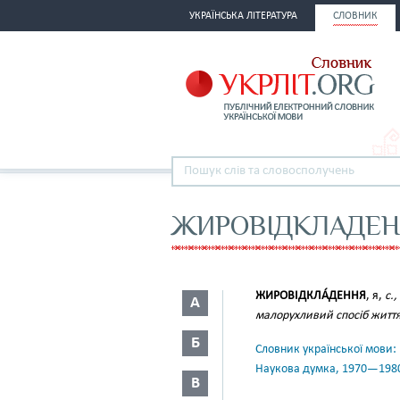
УКРАЇНСЬКА ЛІТЕРАТУРА
СЛОВНИК
ЖИРОВІДКЛАДЕН
ЖИРОВІДКЛА́ДЕННЯ
, я,
с.,
А
малорухливий спосіб життя
Б
Словник української мови: в 
Наукова думка, 1970—198
В