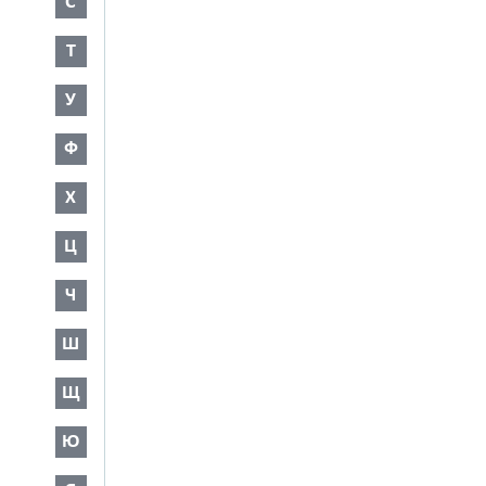
С
Т
У
Ф
Х
Ц
Ч
Ш
Щ
Ю