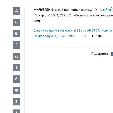
1
ЖИ́ЛУВАТИЙ
, а, е. З випнутими жилами
(див.
жи́ла
А
(Л. Укр., IV, 1954, 212);
Дід обняв його своєю велико
389).
Б
Словник української мови: в 11 тт. / АН УРСР. Інститут
В
Наукова думка, 1970—1980.
— Т. 2. — С. 530.
Г
Поділитись:
Д
Е
Є
Ж
З