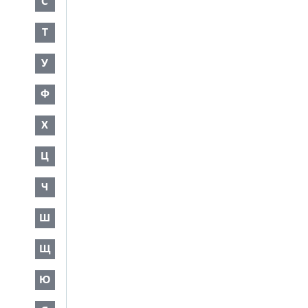
С
Т
У
Ф
Х
Ц
Ч
Ш
Щ
Ю