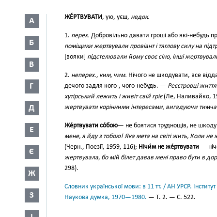
ЖЕ́РТВУВАТИ
, ую, уєш,
недок.
А
1.
перех.
Добровільно давати гроші або які-небудь п
Б
поміщики жертвували провіант і тяглову силу на підт
[вояки]
підстелювали йому своє сіно, інші жертвувал
В
2.
неперех., ким, чим.
Нічого не шкодувати, все відда
Г
дечого задля кого-, чого-небудь. —
Реєстровці життя
хутірський лежить і живіт свій гріє
(Ле, Наливайко, 1
Д
жертвувати корінними інтересами, вигадуючи тимчас
Же́ртвувати со́бою
— не боятися труднощів, не шкоду
Е
мене, я йду з тобою! Яка мета на світі жить, Коли н
(Черн., Поезії, 1959, 116);
Нічи́м не же́ртвувати
— ніч
Є
жертвувала, бо мій білет давав мені право бути в дор
298).
Ж
Словник української мови: в 11 тт. / АН УРСР. Інститут
З
Наукова думка, 1970—1980.
— Т. 2. — С. 522.