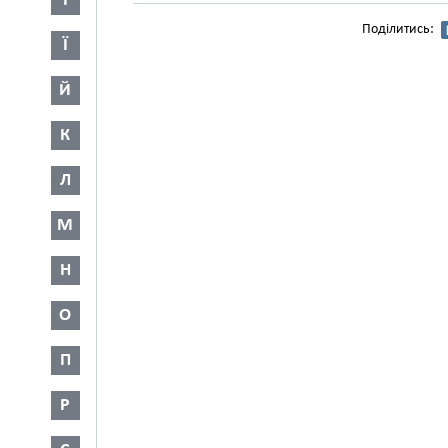
І
Поділитись:
Ї
Й
К
Л
М
Н
О
П
Р