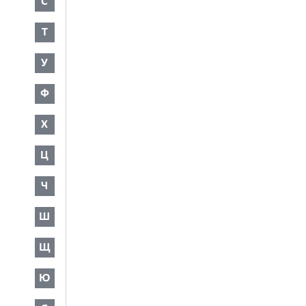
С
Т
У
Ф
Х
Ц
Ч
Ш
Щ
Ю