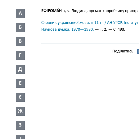
ЕФІРОМА́Н
а,
ч.
Людина, що має хворобливу пристраст
А
Словник української мови: в 11 тт. / АН УРСР. Інститут
Б
Наукова думка, 1970—1980.
— Т. 2. — С. 493.
В
Поділитись:
Г
Д
Е
Є
Ж
З