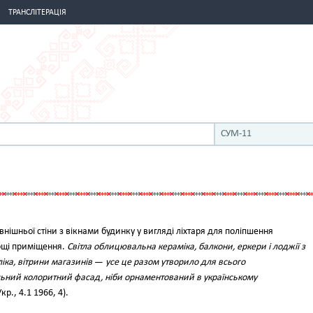
ТРАНСЛІТЕРАЦІЯ
СУМ-11
внішньої стіни з вікнами будинку у вигляді ліхтаря для поліпшення
лощі приміщення.
Світла облицювальна кераміка, балкони, еркери і лоджії з
іка, вітрини магазинів
—
усе це разом утворило для всього
ьний колоритний фасад, ніби орнаментований в українському
кр., 4.1 1966, 4).