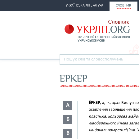
УКРАЇНСЬКА ЛІТЕРАТУРА
СЛОВНИК
ЕРКЕР
Е́РКЕР
, а,
ч., архт.
Виступ зо
А
освітлення і збільшення п
пластиків, кольорова майол
Б
лівобережного Києва загал
національному стилі
(Рад. У
В