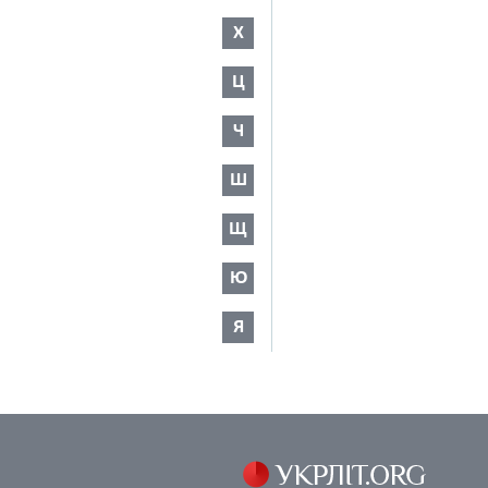
Х
Ц
Ч
Ш
Щ
Ю
Я