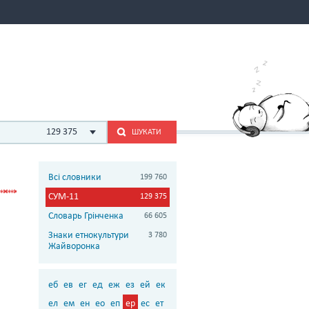
129 375
ШУКАТИ
Всі словники
199 760
СУМ-11
129 375
Словарь Грінченка
66 605
Знаки етнокультури
3 780
Жайворонка
еб
ев
ег
ед
еж
ез
ей
ек
ел
ем
ен
ео
еп
ер
ес
ет