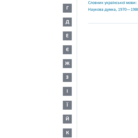
Словник української мови: в 
Г
Наукова думка, 1970—198
Д
Е
Є
Ж
З
І
Ї
Й
К