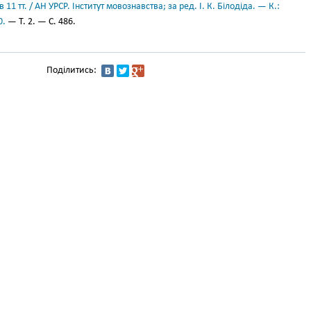
11 тт. / АН УРСР. Інститут мовознавства; за ред. І. К. Білодіда. — К.:
0.
— Т. 2. — С. 486.
Поділитись: