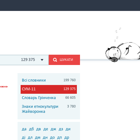
129 375
ШУКАТИ
Всі словники
199 760
СУМ-11
129 375
Словарь Грінченка
66 605
Знаки етнокультури
3 780
Жайворонка
да
дб
дв
де
дж
дз
ди
ді
дл
дм
дн
до
дп
др