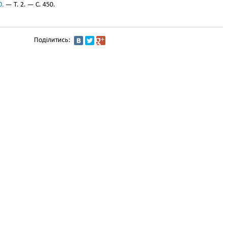
0.
— Т. 2. — С. 450.
Поділитись: