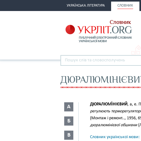
УКРАЇНСЬКА ЛІТЕРАТУРА
СЛОВНИК
ДЮРАЛЮМІНІЄВИ
ДЮРАЛЮМІ́НІЄВИЙ
, а, е.
А
регулюють терморегулятором
(Монтаж і ремонт.., 1956, 6
Б
дюралюмінієвої обшивки
(Л
В
Словник української мови: в 