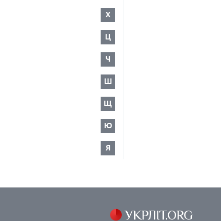
Х
Ц
Ч
Ш
Щ
Ю
Я