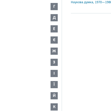
Наукова думка, 1970—198
Г
Д
Е
Є
Ж
З
І
Ї
Й
К