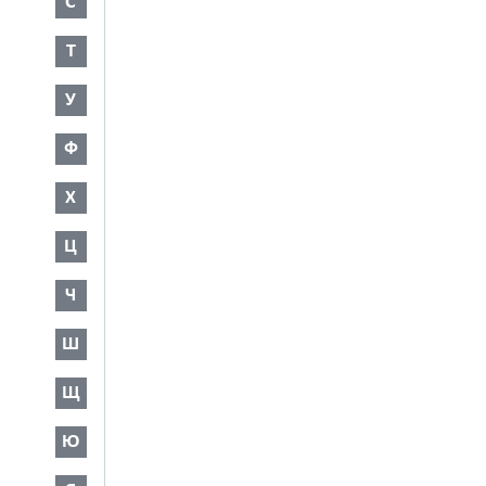
С
Т
У
Ф
Х
Ц
Ч
Ш
Щ
Ю