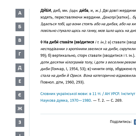
ДИ́БИ
, диб, мн.
(одн.
ди́ба
, и,
ж.).
Дві довгі жердини 
А
ходять, переставляючи жердини.
Декотрі
[хатки]..
б
Здається тобі, що вони стоять або на дибах, або на х
Б
повільно стукало щось на ганку, мов ішло щось на ди
В
◊ На диби́ става́ти (зво́дитися
і т. ін.):
а) ставати (зводи
несподіванки з хропінням звелися на диби, скрутилис
Г
99); б) вертикально, сторч ставати (зводитися і т. ін.)
доти десятки кілограмів толу, і доти з веселим ревом
Д
диби
(Гончар, І, 1954, 53); в) чинити опір, збуджено
стала на диби й Орися. Вона категорично відмовила
Е
Повнол. діти, 1960, 293).
Словник української мови: в 11 тт. / АН УРСР. Інститут
Є
Наукова думка, 1970—1980.
— Т. 2. — С. 269.
Ж
З
Поділитись: