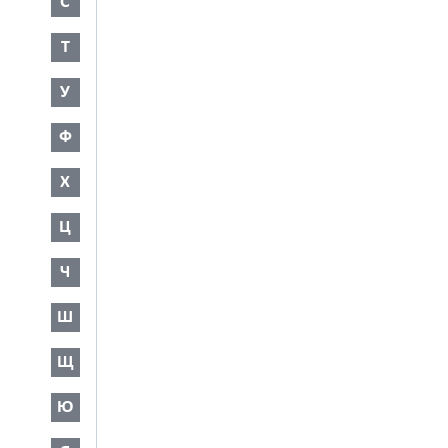
С
Т
У
Ф
Х
Ц
Ч
Ш
Щ
Ю