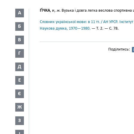
ГІ́ЧКА
, и,
ж.
Вузька і довга легка веслова спортивна
А
Словник української мови: в 11 тт. / АН УРСР. Інститут
Б
Наукова думка, 1970—1980.
— Т. 2. — С. 78.
В
Поділитись:
Г
Д
Е
Є
Ж
З