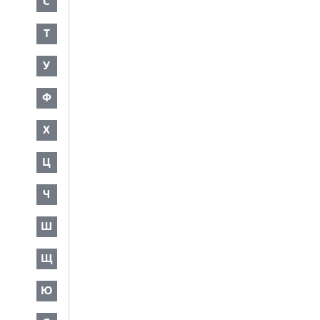
С
Т
У
Ф
Х
Ц
Ч
Ш
Щ
Ю