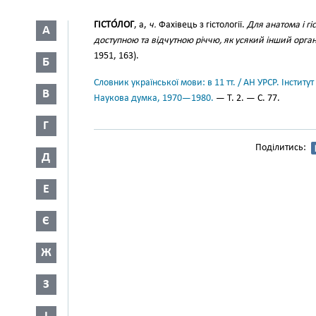
ГІСТО́ЛОГ
, а,
ч.
Фахівець з гістології.
Для анатома і гі
А
доступною та відчутною річчю, як усякий інший орган
1951, 163).
Б
Словник української мови: в 11 тт. / АН УРСР. Інститут
В
Наукова думка, 1970—1980.
— Т. 2. — С. 77.
Г
Поділитись:
Д
Е
Є
Ж
З