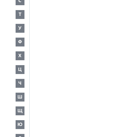
С
Т
У
Ф
Х
Ц
Ч
Ш
Щ
Ю