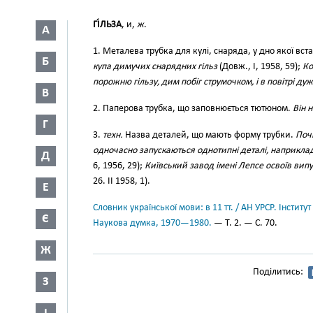
ГІ́ЛЬЗА
, и,
ж
.
А
1. Металева трубка для кулі, снаряда, у дно якої вст
Б
купа димучих снарядних гільз
(Довж., І, 1958, 59);
Ко
порожню гільзу, дим побіг струмочком, і в повітрі д
В
2. Паперова трубка, що заповнюється тютюном.
Він 
Г
3.
техн.
Назва деталей, що мають форму трубки.
Поч
одночасно запускаються однотипні деталі, наприклад,
Д
6, 1956, 29);
Київський завод імені Лепсе освоїв випу
26. II 1958, 1).
Е
Словник української мови: в 11 тт. / АН УРСР. Інститут
Є
Наукова думка, 1970—1980.
— Т. 2. — С. 70.
Ж
Поділитись:
З