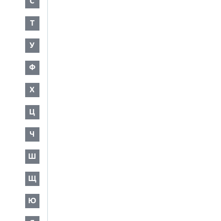
С
Т
У
Ф
Х
Ц
Ч
Ш
Щ
Ю