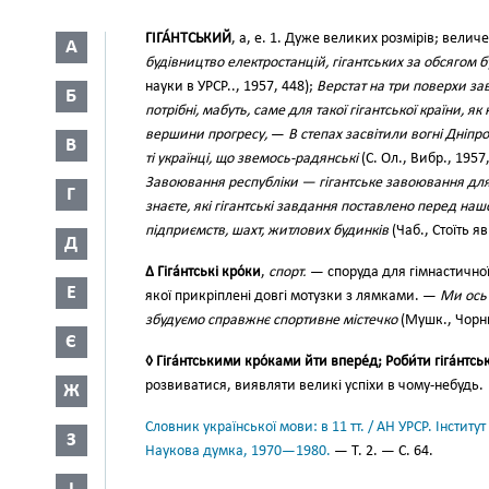
ГІГА́НТСЬКИЙ
, а, е. 1. Дуже великих розмірів; велич
А
будівництво електростанцій, гігантських за обсягом бу
науки в УРСР.., 1957, 448);
Верстат на три поверхи за
Б
потрібні, мабуть, саме для такої гігантської країни, як
вершини прогресу,
—
В степах засвітили вогні Дніпр
В
ті українці, що звемось-радянські
(С. Ол., Вибр., 195
Завоювання республіки — гігантське завоювання для 
Г
знаєте, які гігантські завдання поставлено перед наш
підприємств, шахт, житлових будинків
(Чаб., Стоїть яв
Д
∆ Гіга́нтські кро́ки
,
спорт.
— споруда для гімнастичної 
Е
якої прикріплені довгі мотузки з лямками. —
Ми ось 
збудуємо справжнє спортивне містечко
(Мушк., Чорни
Є
◊ Гіга́нтськими кро́ками йти впере́д; Роби́ти гіга́нтс
розвиватися, виявляти великі успіхи в чому-небудь.
Ж
Словник української мови: в 11 тт. / АН УРСР. Інститут
З
Наукова думка, 1970—1980.
— Т. 2. — С. 64.