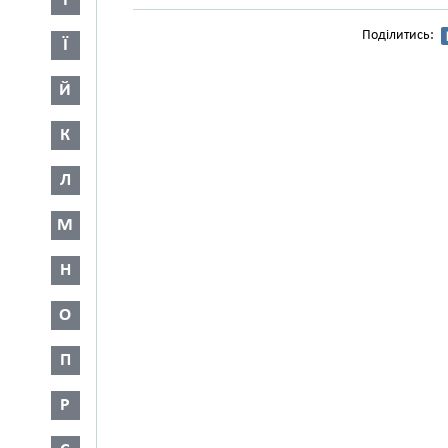
І
Поділитись:
Ї
Й
К
Л
М
Н
О
П
Р