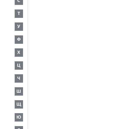
С
Т
У
Ф
Х
Ц
Ч
Ш
Щ
Ю