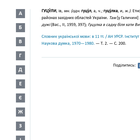
ГУЦУ́ЛИ
, ів,
мн. (одн.
гуцу́л
, а,
ч.;
гуцу́лка
, и,
ж.).
Етно
А
районах західних областей України.
Там
[у Галичині]
дужі
(Вас., II, 1959, 397);
Гуцулка в садку біля хати В
Б
Словник української мови: в 11 тт. / АН УРСР. Інститут
В
Наукова думка, 1970—1980.
— Т. 2. — С. 200.
Г
Поділитись:
Д
Е
Є
Ж
З