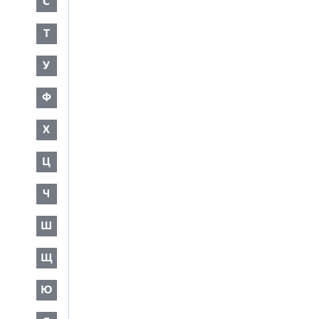
С
Т
У
Ф
Х
Ц
Ч
Ш
Щ
Ю