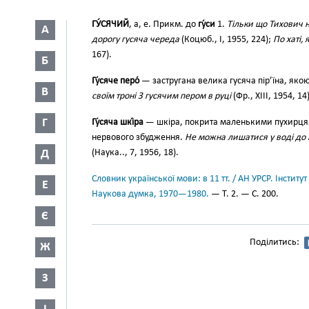
ГУ́СЯЧИЙ
, а, е. Прикм. до
гу́си
1.
Тільки що Тихович н
А
дорогу гусяча череда
(Коцюб., І, 1955, 224);
По хаті, 
167).
Б
Гу́сяче перо́
— застругана велика гусяча пір’їна, яко
В
своїм троні З гусячим пером в руці
(Фр., XIII, 1954, 14)
Г
Гу́сяча шкі́ра
— шкіра, покрита маленькими пухирцям
нервового збудження.
Не можна лишатися у воді до п
Д
(Наука.., 7, 1956, 18).
Словник української мови: в 11 тт. / АН УРСР. Інститут
Е
Наукова думка, 1970—1980.
— Т. 2. — С. 200.
Є
Поділитись:
Ж
З