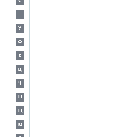
С
Т
У
Ф
Х
Ц
Ч
Ш
Щ
Ю