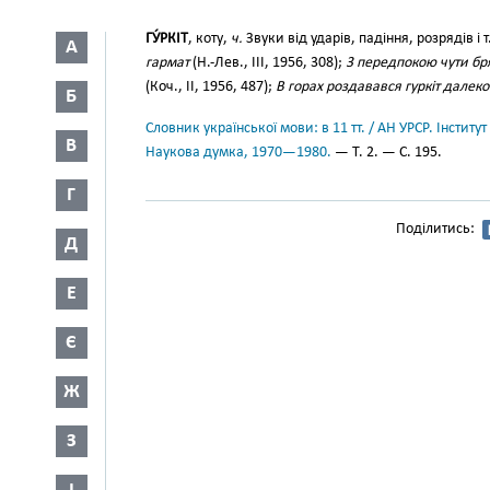
ГУ́РКІТ
, коту,
ч.
Звуки від ударів, падіння, розрядів і т
А
гармат
(Н.-Лев., III, 1956, 308);
3 передпокою чути бря
(Коч., II, 1956, 487);
В горах роздавався гуркіт далеко
Б
Словник української мови: в 11 тт. / АН УРСР. Інститут
В
Наукова думка, 1970—1980.
— Т. 2. — С. 195.
Г
Поділитись:
Д
Е
Є
Ж
З