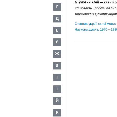
∆ Гу́мовий клей
— клей з р
Г
становлять.. роботи по вив
тонкостінних гумових вироб
Д
Словник української мови: в 
Наукова думка, 1970—198
Е
Є
Ж
З
І
Ї
Й
К