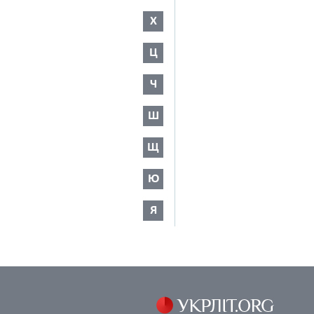
Х
Ц
Ч
Ш
Щ
Ю
Я