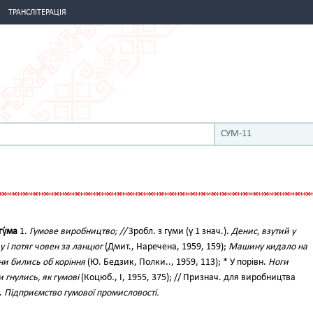
ТРАНСЛІТЕРАЦІЯ
СУМ-11
гу́ма
1.
Гумове виробництво; //
Зробл. з гуми (у 1 знач.).
Денис, взутий у
у і потяг човен за ланцюг
(Дмит., Наречена, 1959, 159);
Машину кидало на
ни бились об коріння
(Ю. Бедзик, Полки.., 1959, 113); * У порівн.
Ноги
 гнулись, як гумові
(Коцюб., І, 1955, 375); // Признач. для виробництва
).
Підприємство гумової промисловості.