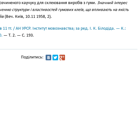
озчиненого каучуку для склеювання виробів з гуми.
Значний інтерес
ченню структури і властивостей гумових клеїв, що впливають на якість
ів
(Веч. Київ, 10.11 1958, 2).
11 тт. / АН УРСР. Інститут мовознавства; за ред. І. К. Білодіда. — К.:
0.
— Т. 2. — С. 193.
Поділитись: