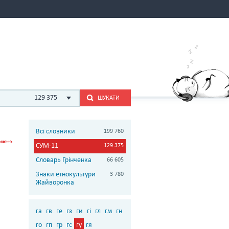
129 375
ШУКАТИ
Всі словники
199 760
СУМ-11
129 375
Словарь Грінченка
66 605
Знаки етнокультури
3 780
Жайворонка
га
гв
ге
гз
ги
гі
гл
гм
гн
го
гп
гр
гс
гу
гя