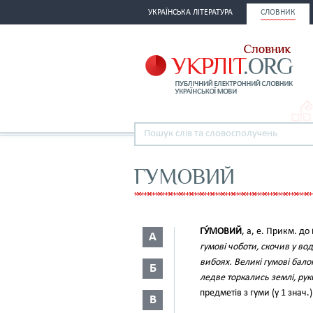
УКРАЇНСЬКА ЛІТЕРАТУРА
СЛОВНИК
ГУМОВИЙ
ГУ́МОВИЙ
, а, е. Прикм. до
А
гумові чоботи, скочив у вод
вибоях. Великі гумові бало
Б
ледве торкались землі, руки
предметів з гуми (у 1 знач.
В