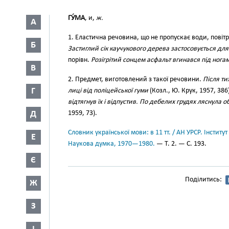
ГУ́МА
, и,
ж.
А
1. Еластична речовина, що не пропускає води, повітр
Б
Застиглий сік каучукового дерева застосовується дл
порівн.
Розігрітий сонцем асфальт вгинався під ногам
В
2. Предмет, виготовлений з такої речовини.
Після ти
Г
лиці від поліцейської гуми
(Козл., Ю. Крук, 1957, 386
відтягнув їх і відпустив. По дебелих грудях ляснула
Д
1959, 73).
Словник української мови: в 11 тт. / АН УРСР. Інститут
Е
Наукова думка, 1970—1980.
— Т. 2. — С. 193.
Є
Поділитись:
Ж
З