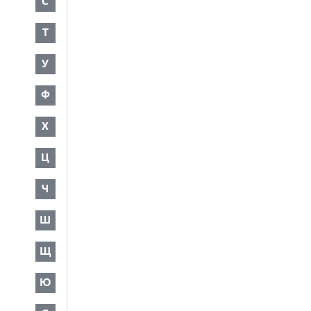
С
Т
У
Ф
Х
Ц
Ч
Ш
Щ
Ю